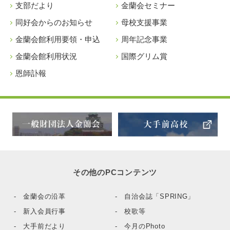
支部だより
金蘭会セミナー
同好会からのお知らせ
母校支援事業
金蘭会館利用要領・申込
周年記念事業
金蘭会館利用状況
国際グリム賞
恩師訃報
その他のPCコンテンツ
- 金蘭会の沿革
- 自治会誌「SPRING」
- 新入会員行事
- 校歌等
- 大手前だより
- 今月のPhoto