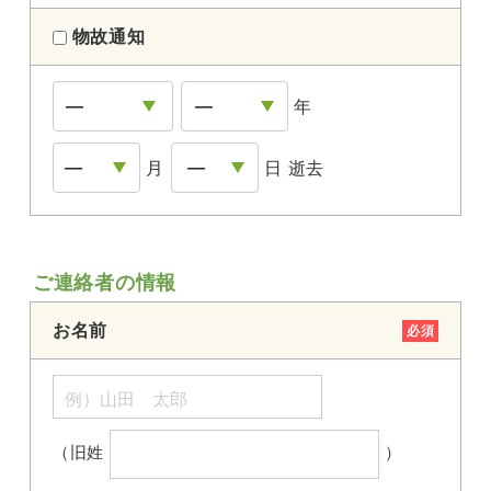
物故通知
年
月
日 逝去
ご連絡者の情報
お名前
必須
（旧姓
）