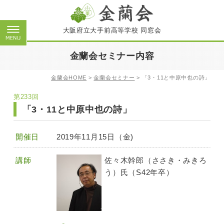
大阪府立大手前高等学校 同窓会
金蘭会セミナー内容
金蘭会HOME
>
金蘭会セミナー
>
「3・11と中原中也の詩」
第233回
「3・11と中原中也の詩」
開催日
2019年11月15日（金)
講師
佐々木幹郎（ささき・みきろ
う）氏（S42年卒）