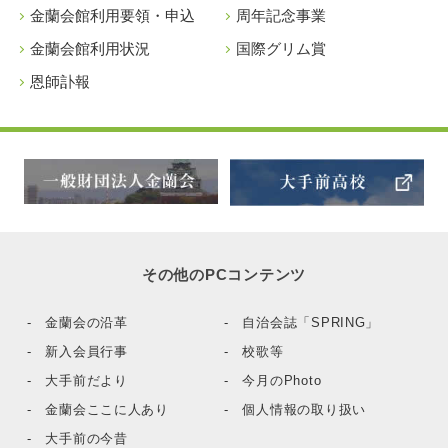
金蘭会館利用要領・申込
周年記念事業
金蘭会館利用状況
国際グリム賞
恩師訃報
その他のPCコンテンツ
- 金蘭会の沿革
- 自治会誌「SPRING」
- 新入会員行事
- 校歌等
- 大手前だより
- 今月のPhoto
- 金蘭会ここに人あり
- 個人情報の取り扱い
- 大手前の今昔