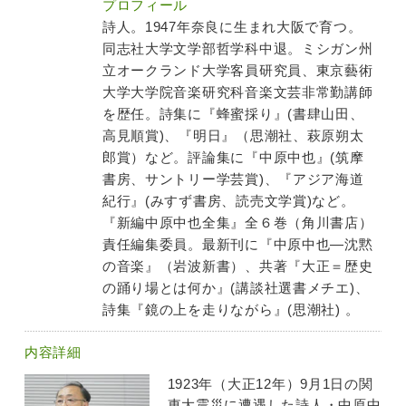
プロフィール
詩人。1947年奈良に生まれ大阪で育つ。
同志社大学文学部哲学科中退。ミシガン州
立オークランド大学客員研究員、東京藝術
大学大学院音楽研究科音楽文芸非常勤講師
を歴任。詩集に『蜂蜜採り』(書肆山田、
高見順賞)、『明日』（思潮社、萩原朔太
郎賞）など。評論集に『中原中也』(筑摩
書房、サントリー学芸賞)、『アジア海道
紀行』(みすず書房、読売文学賞)など。
『新編中原中也全集』全６巻（角川書店）
責任編集委員。最新刊に『中原中也―沈黙
の音楽』（岩波新書）、共著『大正＝歴史
の踊り場とは何か』(講談社選書メチエ)、
詩集『鏡の上を走りながら』(思潮社) 。
内容詳細
1923年（大正12年）9月1日の関
東大震災に遭遇した詩人・中原中