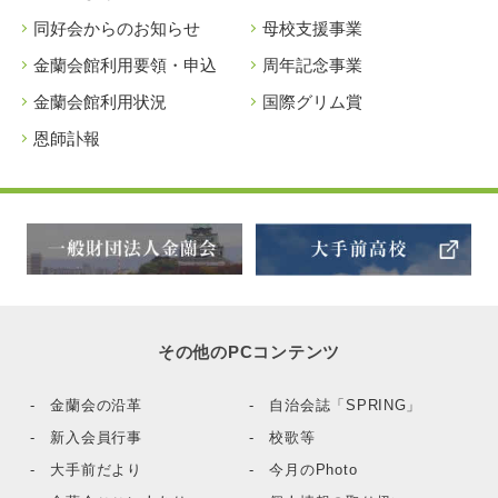
同好会からのお知らせ
母校支援事業
金蘭会館利用要領・申込
周年記念事業
金蘭会館利用状況
国際グリム賞
恩師訃報
その他のPCコンテンツ
- 金蘭会の沿革
- 自治会誌「SPRING」
- 新入会員行事
- 校歌等
- 大手前だより
- 今月のPhoto